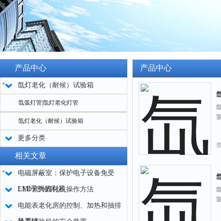
产品中心
产品中心
氙灯老化（耐候）试验箱
氙弧灯管|氙灯老化灯管
氙灯老化（耐候）试验箱
更多分类
相关文章
电磁屏蔽室：保护电子设备免受
EMI干扰的利器
LED紫外固化机操作方法
电能表老化房的控制、加热和抽排