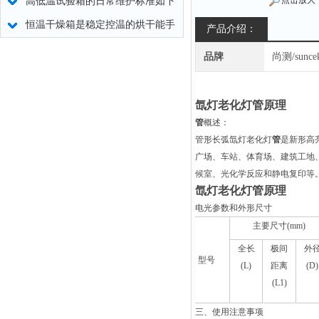
点击放大
高低温试验箱的日常维护标准如下
恒温干燥箱是稳定控温的烘干能手
产品介绍：
品牌
尚测/sunce
氙灯老化灯管原理
管
概述：
管形长弧
氙灯老化灯
管
是新形高
广场、车站、体育场、建筑工地
候室、光化学反应和静电复印等
氙灯老化灯管原理
电光参数和外形尺寸
主要尺寸
(mm)
全长
极间
外
型号
(L)
距离
(D)
(L1)
三、
使用注意事项