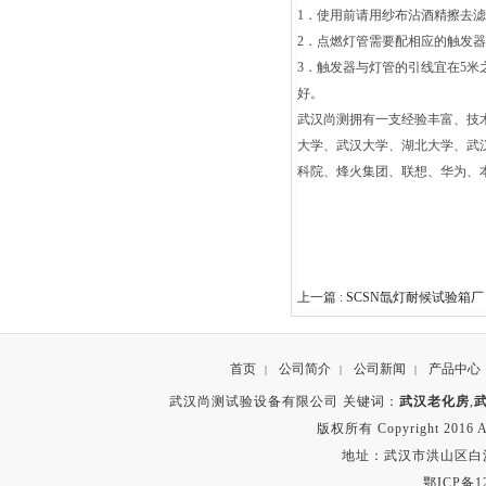
1
．使用前请用纱布沾酒精擦去滤
2
．点燃灯管需要配相应的触发器
3
．触发器与灯管的引线宜在
5
米
好。
武汉尚测拥有一支经验丰富、技
大学、武汉大学、湖北大学、武
科院、烽火集团、联想、华为、
上一篇 :
SCSN氙灯耐候试验箱厂
首页
公司简介
公司新闻
产品中心
|
|
|
武汉尚测试验设备有限公司 关键词：
武汉老化房
,
版权所有 Copyright 2016 A
地址：武汉市洪山区白沙洲
鄂ICP备12