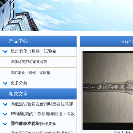
产品中心
当前位
氙灯老化（耐候）试验箱
氙弧灯管|氙灯老化灯管
氙灯老化（耐候）试验箱
更多分类
相关文章
高低温试验箱在使用时应要注意哪
些问题
UV固化箱的工作原理与应用：高效
固化的技术优势
塑料卷膜熟化室操作要领