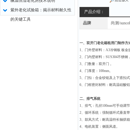
求
点击放大
恒温恒湿老化房技术说明
紫外老化试验箱：揭示材料耐久性
产品介绍：
的关键工具
品牌
尚测/sunce
一、
双开门老化箱租用
门制作方
1
、门外壁材料：
A3
冷钢板
板金
2
、门内壁材料：
SUS304
不锈钢
3
、门数量：双开门
。
4
、门厚度：
100mm
。
5
、门扣：合金铰链及上下搭扣式
6
、门框密封材料：耐高温硅酸铝
二、排气系统
1
、排气：孔径
100mm
可手动调节
2
、循环系统：强制循环式垂直带
3
、鼓风方式：耐高温特长轴烘箱
4
、电机装置：侧面风道。