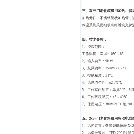
三、
双开门老化箱租用
加热、保
加热元件：不锈钢管状加热管，
保温系统采用细玻璃纤维填充保
四、技术参数：
1
、控温范围：
工作温度：室温
+10
℃～
85
2
、输入功率：
9KW
3
、鼓风功率：
750W/380V*1
3
、控制精度：±
1
℃
4
、温度均匀性：±
2.5%
℃
5
、工作室内配置：单排
5
层，配
5
6
、工作环境温度：
+5
～
40
℃
7
、使用电压：
380V/N+3+
地
/50H
五、
双开门老化箱租用
标准电器
1
、温控装置：数显智能仪表.XGQ
2
、温保护装置：TED-2001