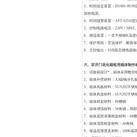
3
、时间设定装置：HS48S-9
加热电源。
4
、时间报警装置：APT/AD1
5
、控制电路电压：220V / 50HZ
6
、测温装置：一支不锈钢K温度传
7
、保护系统：常温保护，断路保
8
、主控输出：SSR固态继电器
六、
双开门老化箱租用
箱体制作
1
、试验箱设计*，箱体采用数控
2
、箱体外壁材料：
A3
碳钢冷扎
3
、箱体风板材料：
SUS202
不锈
4
、箱体风道材料：
SUS202
不锈
5
、箱体框架材料：
8#
槽钢
6
、箱体增强材料：
5#
角钢，局部
7
、箱体底部承重框架材料：
6#
槽
8
、箱体顶部框架材料：
4#
角钢
9
、保温层厚度及材料：
100K
级