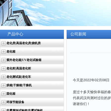
产品中心
公司新闻
老化房|高温老化房|烧机房
老化箱
紫外老化箱|UV老化试验箱
老化柜|高温老化柜
老化测试架|老化车
今天是2022年02月0
烘箱|干燥箱|干燥机
度过十多天愉快幸福的春
固化箱
代表武汉尚测对过往的岁
环保节能设备
谢谢你们！
盐雾腐蚀试验箱|盐雾试验机