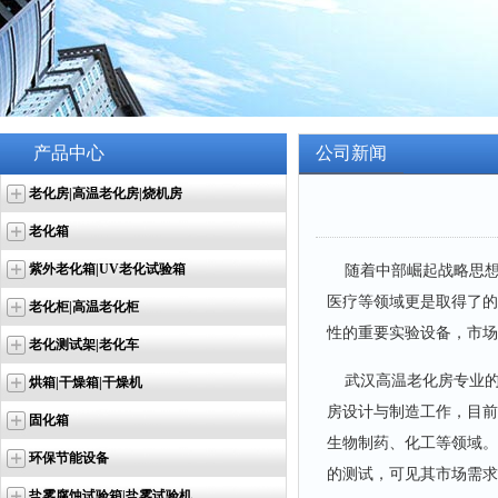
产品中心
公司新闻
老化房|高温老化房|烧机房
老化箱
紫外老化箱|UV老化试验箱
随着中部崛起战略思想
医疗等领域更是取得了的
老化柜|高温老化柜
性的重要实验设备，市场
老化测试架|老化车
武汉高温老化房专业的
烘箱|干燥箱|干燥机
房设计与制造工作，目前
固化箱
生物制药、化工等领域。
环保节能设备
的测试，可见其市场需求
盐雾腐蚀试验箱|盐雾试验机