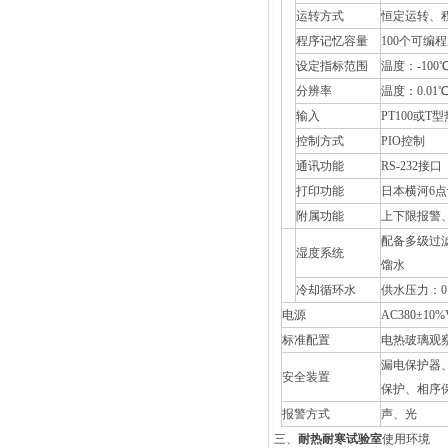
运转方式
恒定运转、
程序记忆容量
100个可编
设定指标范围
温度：-100℃
控
分辨率
温度：0.01
制
输入
PT100或T
器
控制方式
PIO控制
通讯功能
RS-232接
打印功能
日本横河6
附属功能
上下限报警
供
配备多级过
湿度系统
水
馏水
冷却循环水
供水压力：0.2
电源
AC380±10
标准配置
电热玻璃观察
漏电保护器
安全装置
保护、相序
报警方式
声、光
三、
耐热耐寒试验室
使用环境