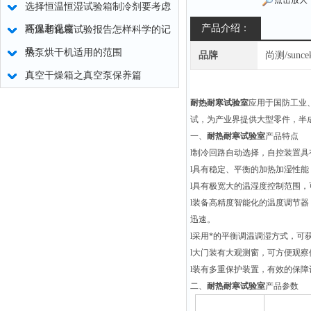
点击放大
选择恒温恒湿试验箱制冷剂要考虑
产品介绍：
环保和温度
高温老化箱试验报告怎样科学的记
录
热泵烘干机适用的范围
品牌
尚测/sunce
真空干燥箱之真空泵保养篇
耐热耐寒试验室
应用于国防工业
试，为产业界提供大型零件，半
一、
耐热耐寒试验室
产品特点
l
制冷回路自动选择，自控装置具
l
具有稳定、平衡的加热加湿性能
l
具有极宽大的温湿度控制范围，
l
装备高精度智能化的温度调节器
迅速。
l
采用*的平衡调温调湿方式，可
l
大门装有大观测窗，可方便观察
l
装有多重保护装置，有效的保障
二、
耐热耐寒试验室
产品参数
工作容积（m³）
10