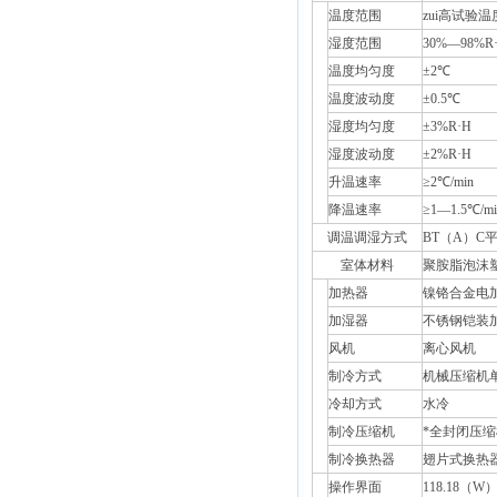
温度范围
zui高试验温度
湿度范围
30%—98%R
温度均匀度
±2℃
性
温度波动度
±0.5℃
能
湿度均匀度
±3%R·H
湿度波动度
±2%R·H
升温速率
≥2℃/min
降温速率
≥1—1.5℃/mi
调温调湿方式
BT（A）C
室体材料
聚胺脂泡沫
加热器
镍铬合金电
加湿器
不锈钢铠装
风机
离心风机
调
节
制冷方式
机械压缩机
器
冷却方式
水冷
制冷压缩机
*全封闭压
制冷换热器
翅片式换热
操作界面
118.18（