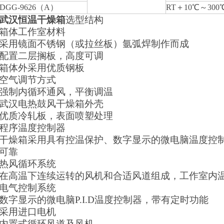
DGG-9626（A）
RT＋10℃～300
武汉恒温干燥箱
选型
结构
箱体工作室材料
采用镜面不锈钢（或拉丝板）氩弧焊制作而成
配置二层搁板，高度可调
箱体外采用优质钢板
空气调节方式
强制内循环通风，平衡调温
武汉电热鼓风干燥箱外壳
优质冷轧板，表面喷塑处理
程序温度控制器
干燥箱采用具有控温保护、数字显示的微电脑温度控
可靠
热风循环系统
在高温下连续运转的风机和合适风道组成，工作室内
电气控制系统
数字显示的微电脑P.I.D温度控制器，带有定时功能
采用进口电机
内置式循环风道及风机