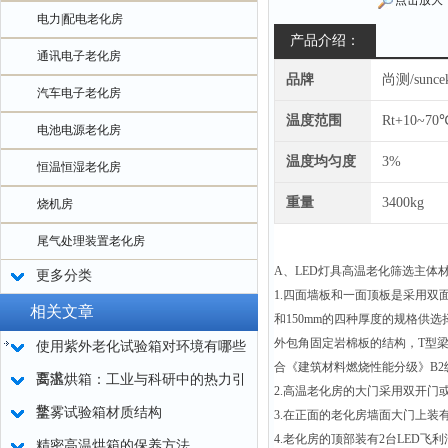
点击放大
电力|配电老化房
产品介绍：
通讯电子老化房
品牌
尚测/sunce
汽车电子老化房
温度范围
Rt+10~70
电池电源老化房
温度均匀度
3%
恒温恒湿老化房
重量
3400kg
烧机房
尾气处理装置老化房
A
、
LED
灯具高温老化筛选主体
更多分类
1.
四面墙板和一面顶板是采用双
相关文章
和
150mm
的四种厚度的规格供选
外包角固定岩棉板的结构，
T
型
使用紫外老化试验箱对环境有哪些
合《建筑材料燃烧性能分级》
B2
要求
高温烘箱：工业与科研中的热力引
2.
高温老化房的大门采用双开门
擎
盐雾试验箱材质结构
3.
在正面的老化房墙面大门上装
4.
老化房的顶部装有
2
台
LED
飞利
精密高温烘箱的保养方法