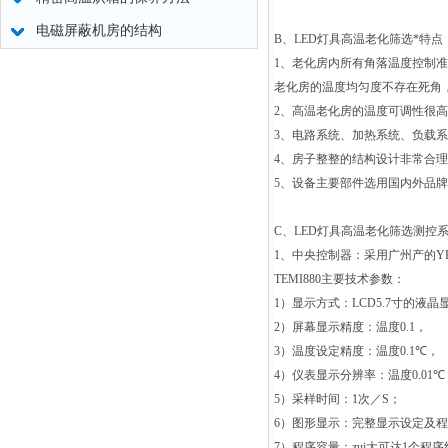
电磁屏蔽机房的结构
B
、
LED
灯具高温老化筛选*特点
1
、老化房内所有角落温度控制准
老化房的温度均匀度不存在死角
2
、高温老化房的温度可调性很高，
3
、电路系统、加热系统、负载系
4
、房子整整的结构设计非常合理
5
、设备主要部件选用国内外品牌
C
、
LED
灯具高温老化筛选测控
1
、中央控制器：采用广州产的
Y
TEMI880
主要技术参数：
1
）显示方式：
LCD5.7
寸的液晶
2
）屏幕显示精度：温度
0.1
，
3
）温度设定精度：温度
0.1
℃
，
4
）仪表显示分辨率：温度
0.01
℃
5
）采样时间：
1
次／
S
；
6
）图形显示：完整显示设定及程
7
）程序容量：zui大可达
1
个程序