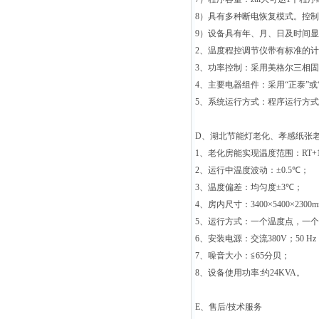
8
）具有多种断电恢复模式。控制
9
）设备具有年、月、日及时间显
2
、温度程控调节仪带有标准的计
3
、功率控制：采用美格尔三相固
4
、主要电器组件：采用“正泰”
5
、系统运行方式：程序运行方式
D
、湖北节能灯老化、孝感纸张
1
、老化房能实现温度范围：
RT+
2
、运行中温度波动：±
0.5
℃
；
3
、温度偏差：均匀度±
3
℃
；
4
、房内尺寸：
3400
×
5400
×
2300
5
、运行方式：一个温度点，一个
6
、安装电源：交流
380V
；
50 Hz
7
、噪音大小：≦
65
分贝；
8
、设备使用功率
:
约
24KVA
。
E
、售后
/
技术服务