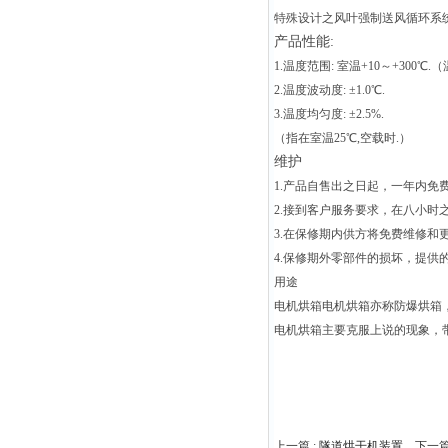
特殊设计之风叶强制送风循环系统
产品性能:
1.温度范围: 室温+10～+300℃
2.温度波动度: ±1.0℃.
3.温度均匀度: ±2.5%.
（指在室温25℃,空载时.）
维护
1.产品自售出之日起，一年内免
2.接到客户服务要求，在八小时
3.在保修期内供方将免费维修
4.保修期外零部件的损坏，提
用途
电机烘箱电机烘箱亦称防爆烘箱
电机烘箱主要克服上说的现象，
上一篇 :
隧道烘干机装置
下一篇