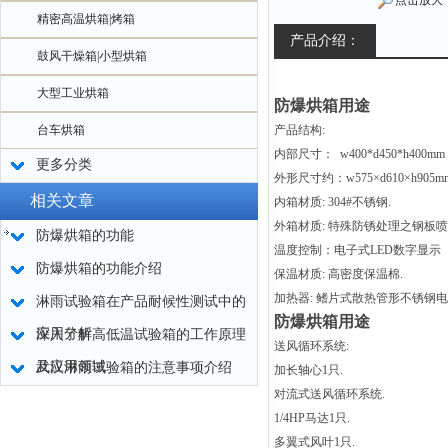
点击放大
精密高温烘箱|烤箱
产品介绍：
鼓风干燥箱|小型烘箱
大型工业烘箱
防爆烘箱用途
台车烘箱
产品结构:
内部尺寸： w400*d450*h400mm
更多分类
外形尺寸约：w575×d610×h905m
相关文章
内箱材质: 304#不锈钢.
外箱材质: 特殊防锈处理之钢板喷
防爆烘箱的功能
温度控制：电子式LED数字显示
防爆烘箱的功能介绍
保温材质: 高密度保温棉.
加热器: 鳍片式散热管形不锈钢电
淋雨试验箱在产品耐候性测试中的
防爆烘箱用途
应用分析
深入了解高低温试验箱的工作原理
送风循环系统:
及应用领域
武汉淋雨试验箱的注意事项介绍
加长轴心1只.
对流式送风循环系统.
1/4HP马达1只.
多翼式风叶1只.