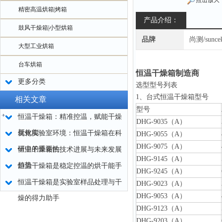
点击放大
精密高温烘箱|烤箱
产品介绍：
鼓风干燥箱|小型烘箱
品牌
尚测/sunce
大型工业烘箱
台车烘箱
恒温干燥箱制造商
更多分类
选型型号列表
1、台式恒温干燥箱型号
相关文章
型号
恒温干燥箱：精准控温，赋能干燥
DHG-9035（A）
新效能
优化实验室环境：恒温干燥箱在科
DHG-9055（A）
DHG-9075（A）
研中的重要性
恒温干燥箱的技术进展与未来发展
DHG-9145（A）
趋势
恒温干燥箱是稳定控温的烘干能手
DHG-9245（A）
恒温干燥箱是实验室样品处理与干
DHG-9023（A）
DHG-9053（A）
燥的得力助手
DHG-9123（A）
DHG-9203（A）