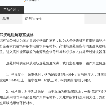
点击放大
产品介绍：
品牌
尚测/suncek
武汉电磁屏蔽室规格
结构我公司认为应尽量减少铁磁性材料，因为大多铁磁材料将影响磁场均
符合要求的磁场屏蔽和电磁场屏蔽材料。高性能屏蔽腔应与周围建筑物绝
值。进入高性能屏蔽腔的电源线盒信号线等都必须在入口处经过滤波器屏
屏蔽材料的选择从远场屏蔽角度来讲，我们主张用铜、铝作为主要屏
1、当厚度小、频率低时，钢的屏蔽效能比铜小；而当厚度大，频率高
度在0.67MM以上，频率在104HZ以上时，钢的屏蔽性能比铜好。
2、价格低，对于近场防护，由于近场为电磁感应场，一般情况下多为电
知宜采用电导率高的金属作为屏蔽材料，为此屏蔽材料选用铜为佳；然而
也可以选用钢薄板材料。