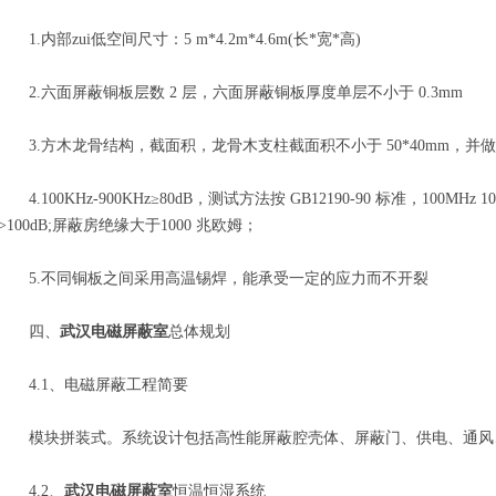
1.内部zui低空间尺寸：5 m*4.2m*4.6m(长*宽*高)
2.六面屏蔽铜板层数 2 层，六面屏蔽铜板厚度单层不小于 0.3mm
3.方木龙骨结构，截面积，龙骨木支柱截面积不小于 50*40mm，并
4.100KHz-900KHz≥80dB，测试方法按 GB12190-90 标准，100MHz 
>100dB;屏蔽房绝缘大于1000 兆欧姆；
5.不同铜板之间采用高温锡焊，能承受一定的应力而不开裂
四、
武汉电磁屏蔽室
总体规划
4.1、电磁屏蔽工程简要
模块拼装式。系统设计包括高性能屏蔽腔壳体、屏蔽门、供电、通风
4.2、
武汉电磁屏蔽室
恒温恒湿系统