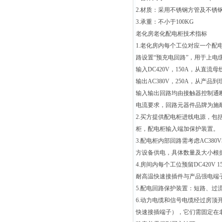
2.材质：采用不锈钢方管及不锈
3.承重：不小于100KG
老化房老化配电柜技术指标
1.老化房内每个工位对应一个配
路设置“预充电回路”，用于上电
输入DC420V，150A，从直流
输出AC380V，250A，从产品
输入输出回路均由接触器控制通
电流要求，回路元器件品牌为施
2.买方提供配电柜进线电源，包括A
柜，配电柜输入端加保护装置。
3.配电柜内部回路需考虑AC380
方设备供电，具体数量及大小根
4.房间内每个工位预留DC420V
耐高温快速接插件与产品强电端
5.配电回路保护装置：短路、过
6.动力电缆和信号电缆经过房顶
快速接插端子），它们需固定在