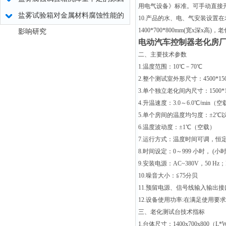
用电气设备》标准。可手动直接
盐雾试验箱对金属材料腐蚀性能的
10.产品的水、电、气安装设
1400*700*800mm(宽
影响研究
电动汽车控制器老化房
二、主要技术参数
1.温度范围：10℃－70℃
2.整个测试室外形尺寸：4500*1500
3.单个独立老化间内尺寸：1500*15
4.升温速度：3.0～6.0℃/min（
5.单个房间的温度均匀度：±2℃
6.温度波动度：±1℃（空载）
7.运行方式：温度时间可调，恒
8.时间设定：0～999 小时， (
9.安装电源：AC~380V，50 Hz；
10.噪音大小：≦75分贝
11.预留电源、信号线输入输出接
12.设备使用功率:在满足使用要
三、老化测试台技术指标
1.台体尺寸：1400x700x800（L