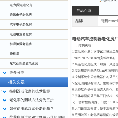
点击放大
电力|配电老化房
产品介绍：
通讯电子老化房
品牌
尚测/sunce
汽车电子老化房
电池电源老化房
电动汽车控制器老化房
恒温恒湿老化房
一、结构说明：
1.高温老化房为方便试品进出工
烧机房
1500*1500*2200mm(宽x深x高)。
尾气处理装置老化房
2.高温老化房组成：加热、风道
3.需采用高性能的75mm双面彩
更多分类
4.控制系统中关键元器件均采用
相关文章
5.配电回路须有输入、输出保护
6.温控软件操作界面需人性化，
控制器老化房的技术指标
7.房体每隔间采用单开门结构
老化车的测试方法分为三步
化，密封性能良好。门宽：1000m
如何使用武汉紫外老化箱？
8.大门设置观察窗，便于观察箱内
9.照明装置：老化房每隔间内设置2
盐雾腐蚀试验箱沉降量不足的原因