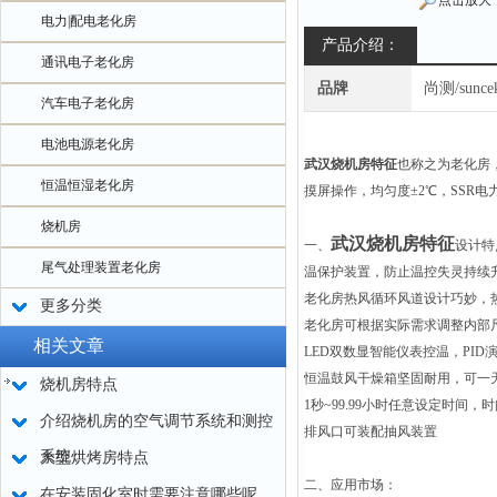
点击放大
电力|配电老化房
产品介绍：
通讯电子老化房
品牌
尚测/sunce
汽车电子老化房
电池电源老化房
武汉烧机房特征
也称之为老化房
恒温恒湿老化房
摸屏操作，均匀度±2℃，SSR
烧机房
武汉烧机房特征
一、
设计特
尾气处理装置老化房
温保护装置，防止温控失灵持
老化房热风循环风道设计巧妙，
更多分类
老化房可根据实际需求调整内部尺
相关文章
LED双数显智能仪表控温，PI
恒温鼓风干燥箱坚固耐用，可一天
烧机房特点
1秒~99.99小时任意设定时间
介绍烧机房的空气调节系统和测控
排风口可装配抽风装置
系统
大型烘烤房特点
二、应用市场：
在安装固化室时需要注意哪些呢