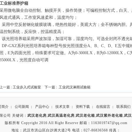
工业标准养护箱
采用微电脑全自动控制、触摸开关，操作简便；可编程控制方式，白天、
风道式通风，工作室风速柔和，温度均匀；
采用中空反射钢化镀膜玻璃，绝热性能好，美观大方；全不锈钢内胆。
温控制系统，反应快，控温精度高；
该光照培养箱采用声波加湿，加湿可靠，湿度均匀。可选全封闭不透光
DP-GXZ系列光照培养箱每种型号按光照强度分A、B、C、D、E五中规
照，E为四面光照，特殊要求可定做。A为0-3000LX，B为0-12000LX，C为0-2
35000LX，光照度自动可调
上一篇 :
工业步入式试验室
下一篇 :
工业武汉淋雨试验箱
司简介
公司新闻
产品中心
技术文章
资料下载
在线留言
联系我们
|
|
|
|
|
|
限公司 关键词：
武汉老化房
,
武汉高温老化房
,
武汉老化箱
,
武汉紫外老化箱
,
武汉
版权所有 Copyright 2016 All Right Reserve 邮箱：1163019747@qq.com
地址：武汉市洪山区白沙洲大道2号 电话：027-86836568 传真：