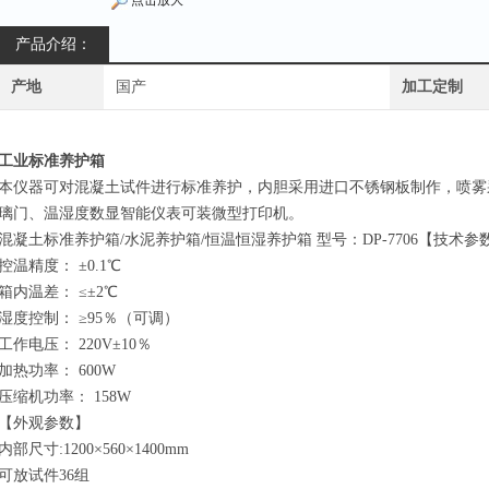
点击放大
产品介绍：
产地
国产
加工定制
工业标准养护箱
本仪器可对混凝土试件进行标准养护，内胆采用进口不锈钢板制作，喷雾
璃门、温湿度数显智能仪表可装微型打印机。
混凝土标准养护箱/水泥养护箱/恒温恒湿养护箱 型号：DP-7706【技术参
控温精度： ±0.1℃
箱内温差： ≤±2℃
湿度控制： ≥95％（可调）
工作电压： 220V±10％
加热功率： 600W
压缩机功率： 158W
【外观参数】
内部尺寸:1200×560×1400mm
可放试件36组