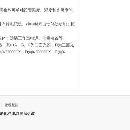
黑夜均可单独设置温度、湿度和光照度等。
具有掉电记忆、掉电时间自动补偿功能；恒
箱体；选装工作室电源、消毒装置等。
格；其中A、B、C为二面光照，D为三面光
2000LX，D为0-30000LX，E为0-
管理登陆
|
老化柜
,
武汉高温烘箱