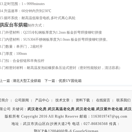
13.定时范围：1～9999minutes
14.升温速率：60分钟内升到230℃
15.循环系统：耐高温低噪音电机.多叶式离心风轮
供应台车烘箱
制作方式：
1.门外壁材料：Q235冷轧钢板厚度为1.2mm 板金折弯焊接铆钉拼接
2.门内壁材料：SUS304不锈钢板厚度为1.0mm 板金折弯焊接铆钉拼接。
3.门数量：单开门，2扇对开
4.门厚度：100mm
5.门扣：合金铰链和羊角拉杆
6.门框密封材料：耐高温发泡硅橡胶条压迫式密封（密封性能较好，清洁容易）
上一篇 :
湖北大型工业烘箱
下一篇 :
优质UV固化箱
司简介
公司新闻
产品中心
技术文章
资料下载
在线留言
联系我们
|
|
|
|
|
|
限公司 关键词：
武汉老化房
,
武汉高温老化房
,
武汉老化箱
,
武汉紫外老化箱
,
武汉
版权所有 Copyright 2016 All Right Reserve 邮箱：1163019747@qq.com
地址：武汉市洪山区白沙洲大道2号 电话：027-86836568 传真：
鄂ICP备12004660号-6
GoogleSitemap