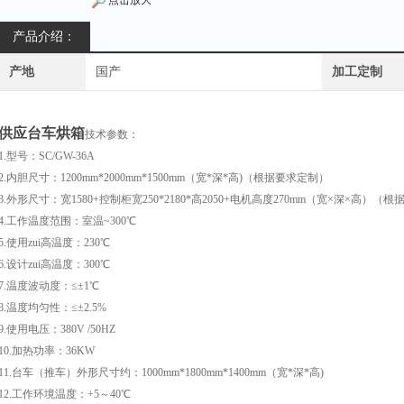
点击放大
产品介绍：
产地
国产
加工定制
供应台车烘箱
技术参数：
1.型号：SC/GW-36A
2.内胆尺寸：1200mm*2000mm*1500mm（宽*深*高)（根据要求定制）
3.外形尺寸：宽1580+控制柜宽250*2180*高2050+电机高度270mm（宽×深×高）（
4.工作温度范围：室温~300℃
5.使用zui高温度：230℃
6.设计zui高温度：300℃
7.温度波动度：≤±1℃
8.温度均匀性：≤±2.5%
9.使用电压：380V /50HZ
10.加热功率：36KW
11.台车（推车）外形尺寸约：1000mm*1800mm*1400mm（宽*深*高)
12.工作环境温度：+5～40℃