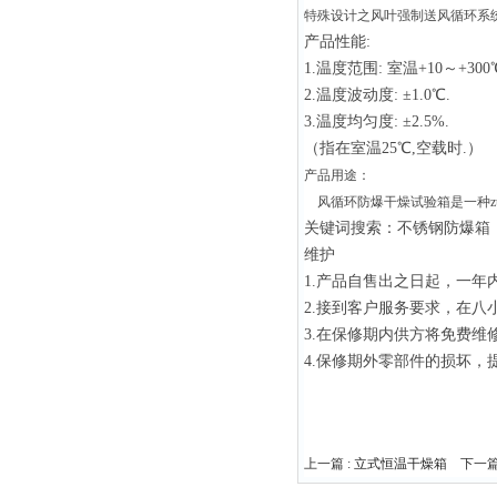
特殊设计之风叶强制送风循环系统
产品性能:
1.温度范围: 室温+10～+3
2.温度波动度: ±1.0℃.
3.温度均匀度: ±2.5%.
（指在室温25℃,空载时.）
产品用途：
风循环防爆干燥试验箱是一种z
关键词搜索：不锈钢防爆箱
维护
1.产品自售出之日起，一年
2.接到客户服务要求，在八
3.在保修期内供方将免费
4.保修期外零部件的损坏
上一篇 :
立式恒温干燥箱
下一篇