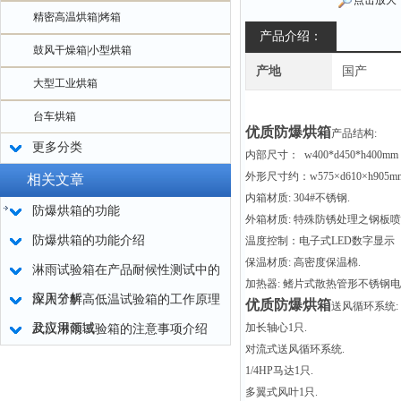
点击放大
精密高温烘箱|烤箱
产品介绍：
鼓风干燥箱|小型烘箱
产地
国产
大型工业烘箱
台车烘箱
优质防爆烘箱
产品结构:
更多分类
内部尺寸： w400*d450*h400
外形尺寸约：w575×d610×h905
相关文章
内箱材质: 304#不锈钢.
防爆烘箱的功能
外箱材质: 特殊防锈处理之钢板
防爆烘箱的功能介绍
温度控制：电子式LED数字显示
保温材质: 高密度保温棉.
淋雨试验箱在产品耐候性测试中的
加热器: 鳍片式散热管形不锈钢电
应用分析
深入了解高低温试验箱的工作原理
优质防爆烘箱
送风循环系统
及应用领域
加长轴心1只.
武汉淋雨试验箱的注意事项介绍
对流式送风循环系统.
1/4HP马达1只.
多翼式风叶1只.