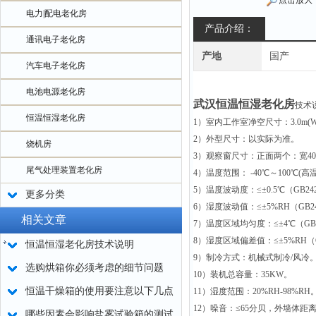
点击放大
电力|配电老化房
产品介绍：
通讯电子老化房
产地
国产
汽车电子老化房
电池电源老化房
武汉恒温恒湿老化房
技术
恒温恒湿老化房
1）室内工作室净空尺寸：3.0m(W)×3
2）外型尺寸：以实际为准。
烧机房
3）观察窗尺寸：正面两个：宽400
尾气处理装置老化房
4）温度范围： -40℃～100℃(高
5）温度波动度：≤±0.5℃（GB242
更多分类
6）湿度波动值：≤±5%RH（GB24
相关文章
7）温度区域均匀度：≤±4℃（GB2
8）湿度区域偏差值：≤±5%RH（GB
恒温恒湿老化房技术说明
9）制冷方式：机械式制冷/风冷
选购烘箱你必须考虑的细节问题
10）装机总容量：35KW。
恒温干燥箱的使用要注意以下几点
11）湿度范围：20%RH-98%RH
12）噪音：≤65分贝，外墙体
哪些因素会影响盐雾试验箱的测试