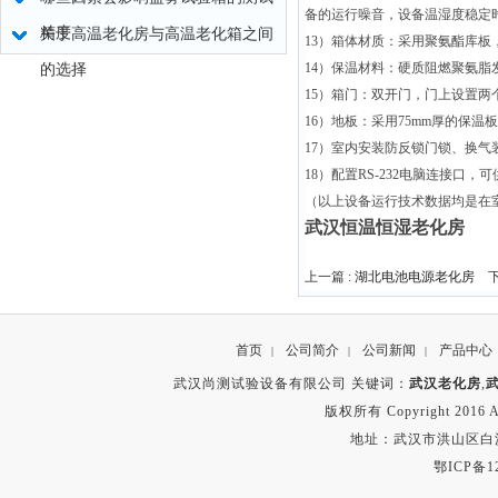
备的运行噪音，设备温湿度稳定时
精度
关于高温老化房与高温老化箱之间
13）箱体材质：采用聚氨酯库板，
14）保温材料：硬质阻燃聚氨脂发
的选择
15）箱门：双开门，门上设置两个
16）地板：采用75mm厚的保
17）室内安装防反锁门锁、换
18）配置RS-232电脑连接口
（以上设备运行技术数据均是在室
武汉恒温恒湿老化房
上一篇 :
湖北电池电源老化房
下
首页
公司简介
公司新闻
产品中心
|
|
|
武汉尚测试验设备有限公司 关键词：
武汉老化房
,
版权所有 Copyright 2016 A
地址：武汉市洪山区白沙洲
鄂ICP备12