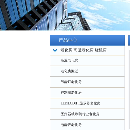
产品中心
老化房|高温老化房|烧机房
高温老化房
老化房搬迁
节能灯老化房
控制器老化房
LED|LCD|TP显示器老化房
医疗器械|制药行业老化房
电能表老化房