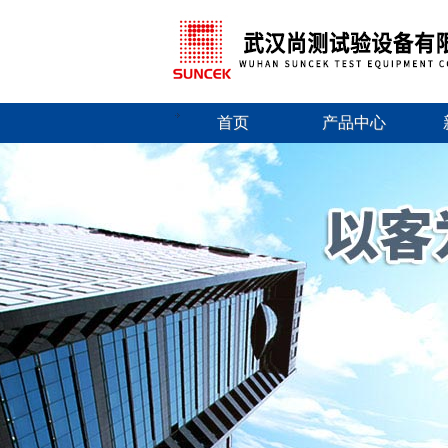
首页
产品中心