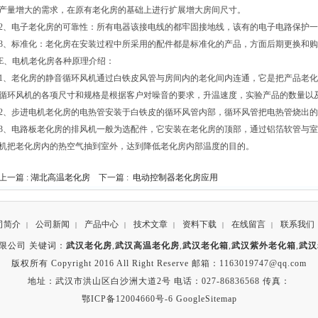
产量增大的需求，在原有老化房的基础上进行扩展增大房间尺寸。
2
、电子老化房的可靠性：所有电器该接电线的都牢固接地线，该有的电子电路保护一
3
、标准化：老化房在安装过程中所采用的配件都是标准化的产品，方面后期更换和购
E
、电机老化房各种原理介绍：
1
、老化房的静音循环风机通过白铁皮风管与房间内的老化间内连通，它是把产品老化
循环风机的各项尺寸和规格是根据客户对噪音的要求，升温速度，实验产品的数量以
2
、步进电机老化房的电热管安装于白铁皮的循环风管内部，循环风管把电热管烧出的
3
、电路板老化房的排风机一般为选配件，它安装在老化房的顶部，通过铝箔软管与室
机把老化房内的热空气抽到室外，达到降低老化房内部温度的目的。
上一篇 :
湖北高温老化房
下一篇 :
电动控制器老化房应用
司简介
公司新闻
产品中心
技术文章
资料下载
在线留言
联系我们
|
|
|
|
|
|
限公司 关键词：
武汉老化房
,
武汉高温老化房
,
武汉老化箱
,
武汉紫外老化箱
,
武汉
版权所有 Copyright 2016 All Right Reserve 邮箱：1163019747@qq.com
地址：武汉市洪山区白沙洲大道2号 电话：027-86836568 传真：
鄂ICP备12004660号-6
GoogleSitemap