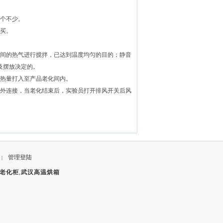
个不少。
买。
间的热气进行搅拌，已达到温度均匀的目的；静音
及摆放决定的。
热量打入至产品老化间内。
外连接，当老化结束后，实验员打开排风开关后风
管理登陆
|
老化柜
,
武汉高温烘箱