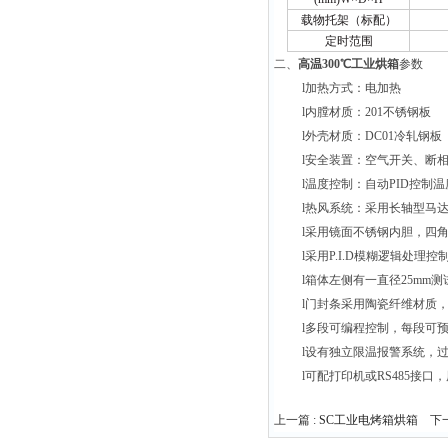
载物托架（标配）
定时范围
二、
高温300℃工业烘箱
参数
l
加热方式：电加热
l
内膛材质：201不锈钢板
l
外壳材质：DC01冷轧钢板
l
安全装置：空气开关、断
l
温度控制：自动PID控制温
l
热风系统：采用长轴型马
l
采用镜面不锈钢内胆，四
l
采用P.I.D模糊逻辑处理
l
箱体左侧有一直径25mm
l
门封条采用陶瓷纤维材质
l多
段可编程控制，每段可预
l
设有独立限温报警系统，
l
可配打印机或RS485接
上一篇 :
SC工业电烤箱烘箱
下一