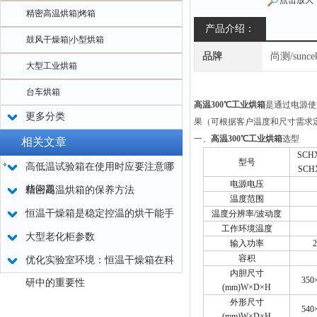
点击放大
精密高温烘箱|烤箱
产品介绍：
鼓风干燥箱|小型烘箱
品牌
尚测/sunce
大型工业烘箱
台车烘箱
高温300℃工业烘箱
是通过电源使
更多分类
果（可根据客户温度和尺寸需求
一、
高温300℃工业烘箱
选型
相关文章
SCH
型号
高低温试验箱在使用时应要注意哪
SCH
电源电压
些问题
精密高温烘箱的保养方法
温度范围
恒温干燥箱是稳定控温的烘干能手
温度分辨率/波动度
工作环境温度
大型老化柜参数
输入功率
容积
优化实验室环境：恒温干燥箱在科
内胆尺寸
350
研中的重要性
(mm)W×D×H
外形尺寸
540
(mm)W×D×H