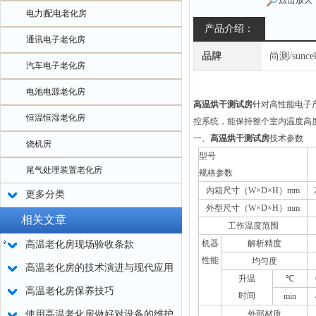
点击放大
电力|配电老化房
产品介绍：
通讯电子老化房
品牌
尚测/sunce
汽车电子老化房
电池电源老化房
高温烘干测试房
针对高性能电子
恒温恒湿老化房
控系统，能保持整个室内温度高
一、
高温烘干测试房
技术参数
烧机房
型号
尾气处理装置老化房
规格参数
内箱尺寸（W×D×H）mm
更多分类
外型尺寸（W×D×H）mm
相关文章
工作温度范围
机器
解析精度
高温老化房现场验收条款
性能
均匀度
高温老化房的技术演进与现代应用
升温
℃
高温老化房保养技巧
时间
min
使用高温老化房做好对设备的维护
外部材质