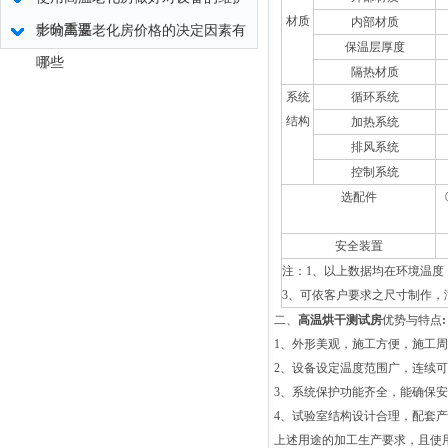
材质
内部材质
十分重要
影响高温老化房价格的决定因素有
保温层厚度
哪些
隔热材质
系统
循环系统
结构
加热系统
排风系统
控制系统
选配件
安全装置
注：1、以上数据均在环境温度（
3、可依客户要求之尺寸制作
二、
高温烘干测试房
优势与特点
:
1
、
外形美观，施工方便，施工周
2
、
设备设定温度范围广，连续可
3
、
系统保护功能齐全，能确保安
4
、
试验室结构设计合理，配套产
上述用途的加工生产要求，且使