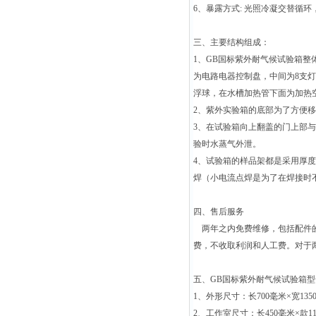
6
、暴露方式
:
光照冷凝交替循环
三、主要结构组成：
1
、
GB
国标紫外耐气候试验箱整
为电路电器控制盘，中间为
8
支灯
浮球，在水槽加热管下面为加热空
2
、紫外实验箱的底部为了方便移
3
、在试验箱向上翻盖的门上部与
验时水蒸气外泄。
4
、试验箱的样品架都是采用厚度
焊（小电流点焊是为了在焊接时
四、售后服务
两年之内免费维修，包括配件
费，不收取利润和人工费。对于
五、
GB
国标紫外耐气候试验箱型
1
、外形尺寸：长
700
毫米×宽
135
2
、工作室尺寸：长
450
毫米×款
1