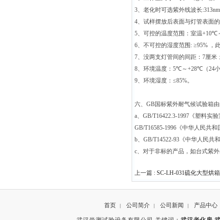
3
、老化时可选紫外线波长
:313nm
4
、试样摆放后表面与灯管表面的
5
、可控的温度范围：室温
+10
℃
6
、不可控的湿度范围
:
≥
95%
，
7
、没两支灯管间的间距：
7
厘米
8
、环境温度：
5
℃
～
+28
℃
（
24
9
、环境湿度：≤
85%
。
六、
GB
国标紫外耐气候试验箱由
a
、
GB/T16422.3-1997
《塑料实验
GB/T16585-1996
《中华人民共和
b
、
GB/T14522-93
《中华人民共
c
、对于非标的产品，如台式紫外
上一篇 :
SC-LH-031硫化大型烘箱
首页
公司简介
公司新闻
产品中心
|
|
|