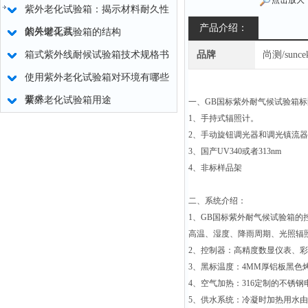
点击放大
紫外老化试验箱：揭示材料耐久性
产品介绍：
的关键工具
紫外老化试验箱的结构
箱式紫外线耐候试验箱技术规格书
品牌
尚测/sunce
使用紫外老化试验箱对环境有哪些
要求
紫外老化试验箱用途
一、
GB
国标紫外耐气候试验箱标
1
、手持式辐照计。
2
、手动旋钮调光器和调光镇流器
3
、国产
UV340
或者
313nm
4
、非标样品架
二、系统介绍：
1
、
GB
国标紫外耐气候试验箱的控
高温、湿度、降雨周期、光照辐
2
、控制器：高精度数显仪表、彩
3
、黑标温度：
4MM
厚铝板黑色
4
、空气加热：
316
定制的不锈钢
5
、供水系统：冷凝时加热用水由