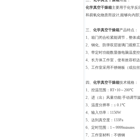
二、
化学真空干燥箱
用途：
化学真空干燥箱
主要用于化学反
和易氧化物质而设计
,
能够向内部
三、
化学真空干燥箱
产品特点：
1
、箱门闭合松紧能调节，整体成
2
、钢化、防弹双层玻璃门观察工
3
、带定时功能数显微电脑温度控
4
、长方体工作室，使有效容积达到
5
、工作室采用不锈钢板（或拉丝
四、
化学真空干燥箱
技术规格：
1
、控温范围：
RT+10
～
200
℃
2
、进（出）风量功能
:
手动调节
3
、温度分辨率：≤
0.1
℃
4
、输入功率：
1150W
5
、达到真空度：
133Pa
6
、定时范围：
1
～
9999minutes
7
、工作室材料：不锈钢