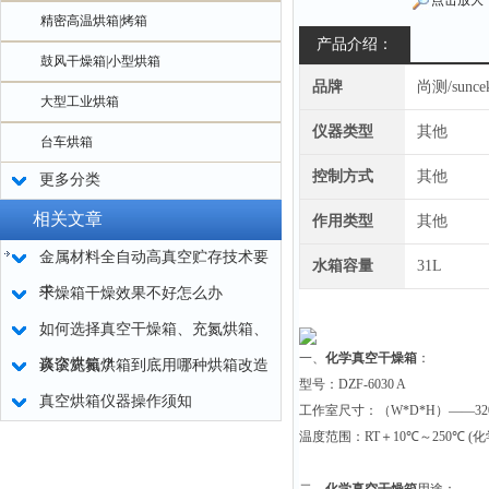
点击放大
精密高温烘箱|烤箱
产品介绍：
鼓风干燥箱|小型烘箱
品牌
尚测/sunce
大型工业烘箱
仪器类型
其他
台车烘箱
控制方式
其他
更多分类
相关文章
作用类型
其他
金属材料全自动高真空贮存技术要
水箱容量
31L
求
干燥箱干燥效果不好怎么办
如何选择真空干燥箱、充氮烘箱、
一、
化学真空干燥箱
：
真空烘箱？
谈谈充氮烘箱到底用哪种烘箱改造
型号：
DZF-6030 A
真空烘箱仪器操作须知
工作室尺寸：（
W*D*H
）——
32
温度范围：
RT
＋
10
℃～
250
℃
(
化