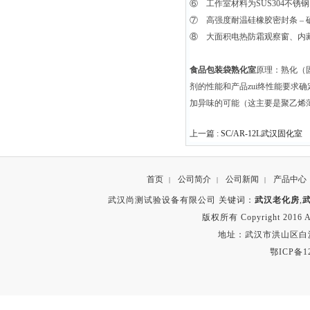
⑥ 工作室材料为SUS304不
⑦ 高强度耐温硅橡胶密封条 –
⑧ 大面积电热防霜观察窗、内藏
食品包装袋熟化室
原理：熟化（
剂的性能和产品zui终性能要
加异味的可能（这主要是聚乙烯
上一篇 :
SC/AR-12L武汉固化室
首页
公司简介
公司新闻
产品中心
|
|
|
武汉尚测试验设备有限公司 关键词：
武汉老化房
,
版权所有 Copyright 2016 A
地址：武汉市洪山区白沙洲
鄂ICP备12