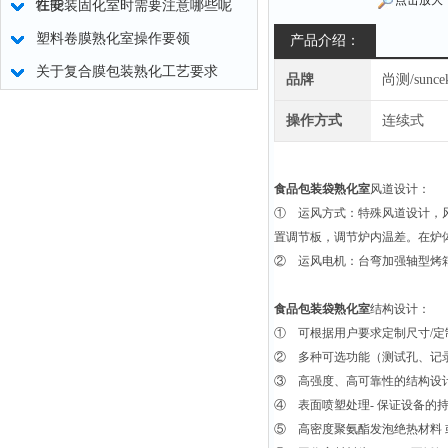
点击放大
性能
在安装固化室时需要注意哪些呢
塑料卷膜熟化室操作要领
产品介绍：
关于复合膜包装熟化工艺要求
品牌
尚测/sunce
操作方式
连续式
食品包装袋熟化室
风道设计：
① 运风方式：特殊风道设计，
置调节板，调节炉内温差。在炉
② 运风电机：台弯加强轴型烤
食品包装袋熟化室
结构设计：
① 可根据用户要求定制尺寸/定
② 多种可选功能（测试孔、记
③ 高强度、高可靠性的结构设计
④ 表面喷塑处理- 保证设备的
⑤ 高密度聚氨酯发泡绝热材料 或