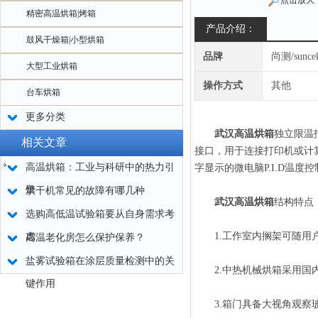
点击放大
精密高温烘箱|烤箱
产品介绍：
鼓风干燥箱|小型烘箱
品牌
尚测/sunce
大型工业烘箱
操作方式
其他
台车烘箱
更多分类
武汉高温烘箱
独立限温
相关文章
接口，用于连接打印机或计
高温烘箱：工业与科研中的热力引
字显示的微电脑P.I.D温
擎
烘干机常见的故障有哪几种
武汉高温烘箱
结构特点
选购高低温试验箱要从自身需求考
1.工作室内搁架可随用户
虑
高温老化房怎么保护保养？
盐雾试验箱在涂层质量检测中的关
2.中热机械烘箱采用国内
键作用
3.箱门具备大视角观察玻