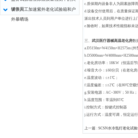
c.质保期内设备非人为因素故障
键作用
谈谈人工加速紫外老化试验箱和户
d.设备交付使用后，在质量保
派出技术人员到用户单位进行上
外暴晒场
e.验收时，如果技术性能指标未
三、
武汉医疗器械高温老化房
数
a.D5150m×W4150m×H2575m (
b.D5000mm×W4000mm×H2500
c.老化房功率：18KW（恒温后节
d.噪音大小：≦60分贝（在老化房
e.温度波动：≤±1℃；
f.温度偏差：≤±2℃（在80℃空
g.安装电源：AC~380V；50 Hz；
h.温度范围：常温到85℃
i.控制方式：按键式控制器
j.运行方式：温度可调，恒定运行
上一篇 :
SCSN水冷氙灯老化试验