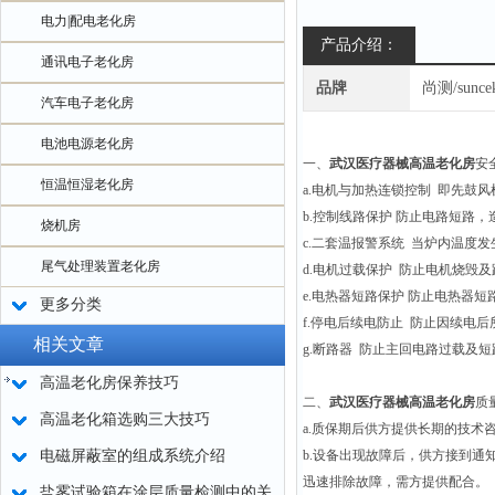
电力|配电老化房
产品介绍：
通讯电子老化房
品牌
尚测/sunce
汽车电子老化房
电池电源老化房
一、
武汉医疗器械高温老化房
安
恒温恒湿老化房
a.电机与加热连锁控制 即先鼓
b.控制线路保护 防止电路短路，
烧机房
c.二套温报警系统 当炉内温度
尾气处理装置老化房
d.电机过载保护 防止电机烧毁及
e.电热器短路保护 防止电热器短
更多分类
f.停电后续电防止 防止因续电
相关文章
g.断路器 防止主回电路过载及
高温老化房保养技巧
二、
武汉医疗器械高温老化房
质
高温老化箱选购三大技巧
a.质保期后供方提供长期的技术
电磁屏蔽室的组成系统介绍
b.设备出现故障后，供方接到通
迅速排除故障，需方提供配合。
盐雾试验箱在涂层质量检测中的关